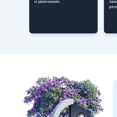
и увлечениях.
лан
рез