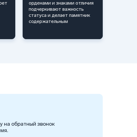
рет
орденами и знаками отличия
подчеркивают важность
статуса и делает памятник
содержательным
ку на обратный звонок
мя.