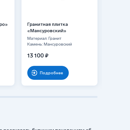
бро»
Гранитная плитка
Гранитн
«Мансуровский»
«Дымов
Материал: Гранит
Материал:
Камень: Мансуровский
Камень: 
13 100 ₽
15 600 
Подробнее
По