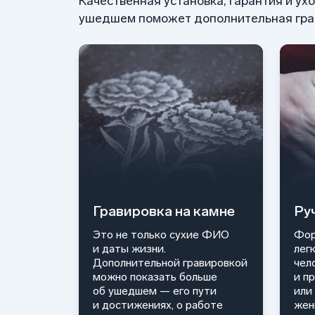
Качественная установка, гарантия и ух
ушедшем поможет дополнительная грав
Гравировка на камне
Ру
Это не только сухие ФИО
Фор
и даты жизни.
лег
Дополнительной гравировкой
чел
можно показать больше
и п
об ушедшем — его пути
или
и достижениях, о работе
жен