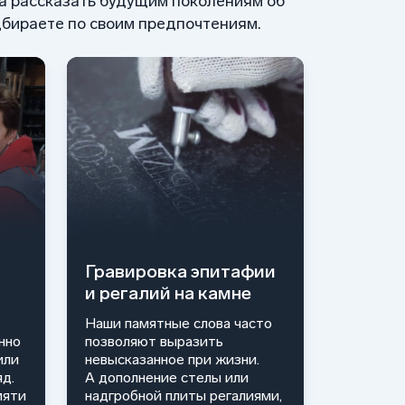
 а рассказать будущим поколениям об
бираете по своим предпочтениям.
Гравировка эпитафии
и регалий на камне
Наши памятные слова часто
нно
позволяют выразить
или
невысказанное при жизни.
д.
А дополнение стелы или
мяти
надгробной плиты регалиями,