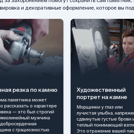
од за захоронением помогут сохранить сам памятник,
ировка и декоративные оформление, которое вы под
чная резка по камню
Художественный
портрет на камне
ма памятника может
ко рассказать о характере
Морщинки у глаз или
овека — это был строгий
лучистая улыбка, напряже
рямолинейный мужчина
сдвинутые густые брови 
 добросердечная
теплый понимающий взгля
щина с грациозностью
Это отражение вашей па