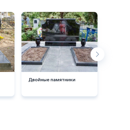
Двойные памятники
Комбин
памятн