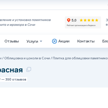
вление и установка памятников
З
в
нита и мрамора в Сочи
Отзывы
Акции
Контакты
Бл
Услуги
и
/
Облицовка и цоколи в Сочи
/
Плитка для облицовки памятнико
расная
9
— 350 отзывов