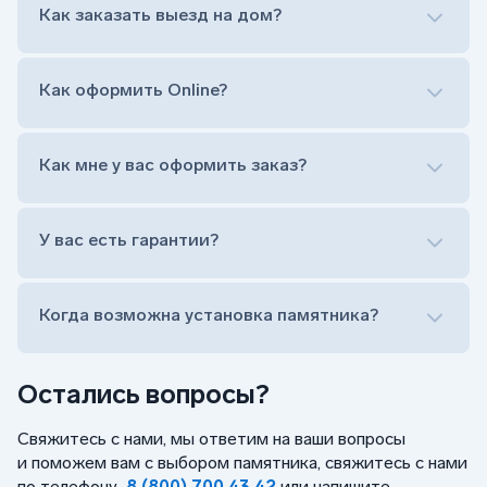
Как заказать выезд на дом?
на символ веры или вовсе портрет не рисовать)
Гравировка ФИО и дат жизни (шрифт может быть
как классический прямой, так и под наклоном или
прописной)
Как оформить Online?
Установка памятника на кладбище
Лично приехать в один из офисов
Оформить заказ удаленно (online)
Как мне у вас оформить заказ?
Заказать бесплатный выезд менеджера на дом
Лично приехать в один из офисов
Оформить заказ удаленно (online)
У вас есть гарантии?
Заказать бесплатный выезд менеджера на дом
Когда возможна установка памятника?
Остались вопросы?
Свяжитесь с нами, мы ответим на ваши вопросы
и поможем вам с выбором памятника, свяжитесь с нами
по телефону
8 (800) 700 43 42
или напишите