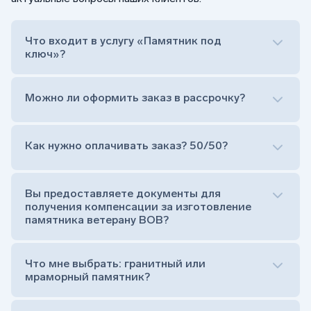
Что входит в услугу «Памятник под
ключ»?
Можно ли оформить заказ в рассрочку?
Как нужно оплачивать заказ? 50/50?
Сам комплект памятника:
Стела (основная часть, где наносятся данные
усопшего)
Вы предоставляете документы для
Тумба (постамент, на который при помощи
получения компенсации за изготовление
штыря устанавливается стела)
памятника ветерану ВОВ?
Цветник (обрамление могилки, бывает, что
от цветника отказываются)
Обработка и сверловка комплекта
Что мне выбрать: гранитный или
Расположение символа веры (крестик или
мраморный памятник?
полумесяц)
Нанесение портрета (портрет можно заменить