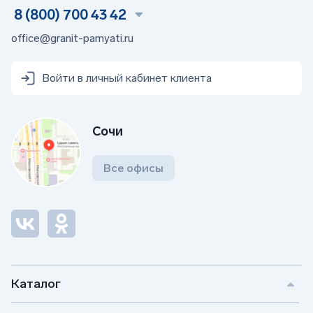
Процесс подготовки бетона, включает в себя
8 (800) 700 43 42
регламентированное количество материалов,
office@granit-pamyati.ru
щебня,песка и цемента.
Стоимость зависит от сложности проекта и
используемых материалов. Добавьте товар в корзину
Войти в личный кабинет клиента
на сайте или отправьте заявку на обратную связь,
чтобы консультанты помогли вам подобрать
подходящее решение.
Сочи
Все офисы
Поможем с выбором и ответим
на вопросы
Если у вас остались вопросы, то оставляйте
заявку на обратный звонок и наш менеджер
перезвонит в вам в выбранное время.
Каталог