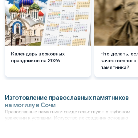
Календарь церковных
Что делать, ес
праздников на 2026
качественного
памятника?
Изготовление православных памятников
на могилу в Сочи
Православные памятники свидетельствуют о глубоком
уважении к усопшим. Искусство их создания основано
на использовании традиционных для христианства
религиозных символах. В этом процессе каждая деталь
несет особенный смысл, отражая верность духовным