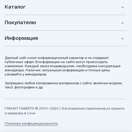
православный памятник, который будет являться
Каталог
символом вашей преданности и уважения к памяти
ушедших близких.
Покупателю
Информация
Поможем с выбором и ответим
на вопросы
Данный сайт носит информационный характер и не содержит
Если у вас остались вопросы, то оставляйте
публичных оферт. В информации на сайте могут происходить
заявку на обратный звонок и наш менеджер
изменения. Каждый заказ индивидуален, необходима консультация
менеджера. Наличие, актуальную информацию и точные цены
перезвонит в вам в выбранное время.
узнавайте у менеджеров.
Запрещено любое копирование материалов с сайта, включая модели,
текст, фотографии и др.
Позвоните мне
ГРАНИТ ПАМЯТИ © 2019–2026 | Изготовление памятников из гранита
Я даю своё согласие на обработку персональных данных
и мрамора в Сочи
и соглашаюсь с
политикой конфиденциальности
Политика конфиденциальности