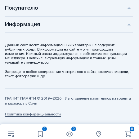
Какой срок доставки лампад в Сочи?
Покупателю
Мы предлагаем быстрый заказ и доставку. При наличии на
складе доставка осуществляется в течение нескольких дней.
Информация
Подробности можно узнать через службу поддержки.
Предлагаете ли вы индивидуальные решения
для лампад?
Данный сайт носит информационный характер и не содержит
Да, наши мастера помогут разработать индивидуальные
публичных оферт. В информации на сайте могут происходить
модели с учетом ваших пожеланий. Например, лампады с
изменения. Каждый заказ индивидуален, необходима консультация
уникальными вставками, подходящие к надгробным
менеджера. Наличие, актуальную информацию и точные цены
композициям.
узнавайте у менеджеров.
Как подобрать индивидуальное решение для
Запрещено любое копирование материалов с сайта, включая модели,
лампад?
текст, фотографии и др.
Наши специалисты подберут оптимальные вариант, для
вашего памятника так чтобы модель смотрелась лаконично
и индивидуально с учетом ваших пожеланий. Для этого на
ГРАНИТ ПАМЯТИ © 2019–2026 | Изготовление памятников из гранита
лампадах используются специальные стеклянные вставки,
и мрамора в Сочи
подходящие к к надгробным композициям.
Политика конфиденциальности
0
0
0
Поможем с выбором и ответим