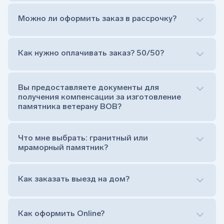
Можно ли оформить заказ в рассрочку?
Как нужно оплачивать заказ? 50/50?
Сам комплект памятника:
Стела (основная часть, где наносятся данные
усопшего)
Вы предоставляете документы для
Тумба (постамент, на который при помощи
получения компенсации за изготовление
штыря устанавливается стела)
памятника ветерану ВОВ?
Цветник (обрамление могилки, бывает, что
от цветника отказываются)
Обработка и сверловка комплекта
Что мне выбрать: гранитный или
Расположение символа веры (крестик или
мраморный памятник?
полумесяц)
Нанесение портрета (портрет можно заменить
Как заказать выезд на дом?
на символ веры или вовсе портрет не рисовать)
Гравировка ФИО и дат жизни (шрифт может быть
как классический прямой, так и под наклоном или
прописной)
Как оформить Online?
Установка памятника на кладбище