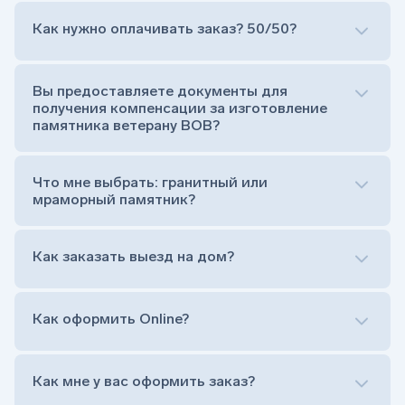
Как нужно оплачивать заказ? 50/50?
Сам комплект памятника:
Стела (основная часть, где наносятся данные
усопшего)
Вы предоставляете документы для
Тумба (постамент, на который при помощи
получения компенсации за изготовление
штыря устанавливается стела)
памятника ветерану ВОВ?
Цветник (обрамление могилки, бывает, что
от цветника отказываются)
Обработка и сверловка комплекта
Что мне выбрать: гранитный или
Расположение символа веры (крестик или
мраморный памятник?
полумесяц)
Нанесение портрета (портрет можно заменить
Как заказать выезд на дом?
на символ веры или вовсе портрет не рисовать)
Гравировка ФИО и дат жизни (шрифт может быть
как классический прямой, так и под наклоном или
прописной)
Как оформить Online?
Установка памятника на кладбище
Лично приехать в один из офисов
Оформить заказ удаленно (online)
Как мне у вас оформить заказ?
Заказать бесплатный выезд менеджера на дом