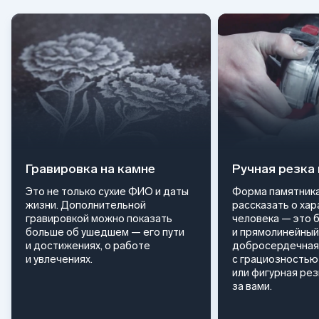
Гравировка на камне
Ручная резка
Это не только сухие ФИО и даты
Форма памятника
жизни. Дополнительной
рассказать о ха
гравировкой можно показать
человека — это 
больше об ушедшем — его пути
и прямолинейный
и достижениях, о работе
добросердечная
и увлечениях.
с грациозностью 
или фигурная ре
за вами.